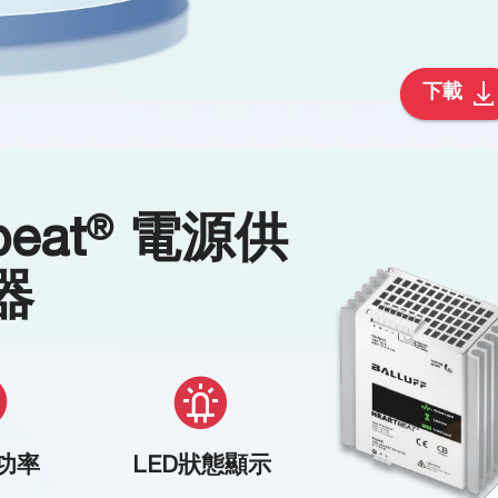
下載
®
eat
電源供
器
功率
LED狀態顯示